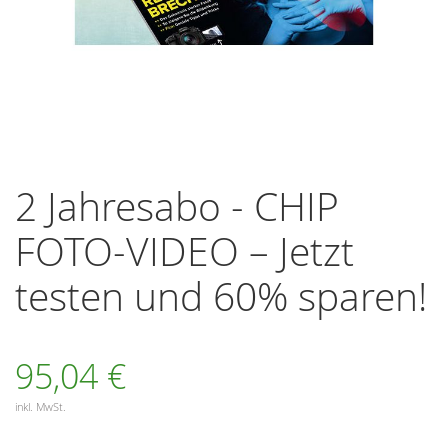
Zum
Anfang
2 Jahresabo - CHIP
der
Bildergalerie
FOTO-VIDEO – Jetzt
springen
testen und 60% sparen!
95,04 €
inkl. MwSt.