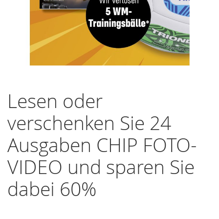
Zum
Anfang
Lesen oder
der
Bildergalerie
verschenken Sie 24
springen
Ausgaben CHIP FOTO-
VIDEO und sparen Sie
dabei 60%