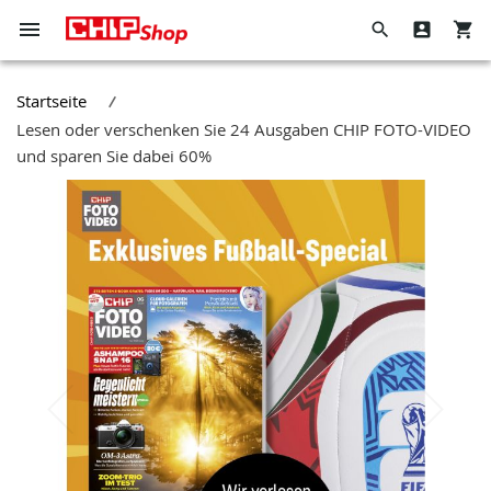
Navigation
Suche
Direkt
umschalten
zum
Hier
Wenn
Inhalt
den
Sie
Startseite
ganzen
in
Lesen oder verschenken Sie 24 Ausgaben CHIP FOTO-VIDEO
Shop
dieses
und sparen Sie dabei 60%
durchsuchen
Feld
Zum
tippen,
Ende
werden
der
Vorschläge
Bildergalerie
in
springen
einer
Dropdown-
Liste
angezeigt