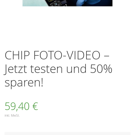
Zum
Anfang
CHIP FOTO-VIDEO –
der
Bildergalerie
Jetzt testen und 50%
springen
sparen!
59,40 €
inkl. MwSt.