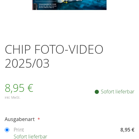
Zum
Anfang
CHIP FOTO-VIDEO
der
Bildergalerie
2025/03
springen
8,95 €
Sofort lieferbar
inkl. MwSt.
Auswählen
Ausgabenart
Print
8,95 €
Sofort lieferbar