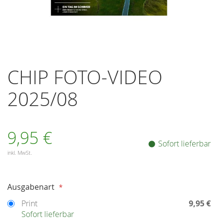
Zum
Anfang
CHIP FOTO-VIDEO
der
Bildergalerie
2025/08
springen
9,95 €
Sofort lieferbar
inkl. MwSt.
Auswählen
Ausgabenart
Print
9,95 €
Sofort lieferbar