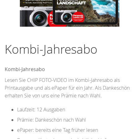
Zum
Anfang
Kombi-Jahresabo
der
Bildergalerie
springen
Kombi-Jahresabo
Lesen Sie CHIP FOTO-VIDEO im Kombi-Jahresabo als
Printausgabe und als ePaper für ein Jahr. Als Dankeschön
erhalten Sie von uns eine Prämie nach Wahl.
Laufzeit: 12 Ausgaben
Prämie: Dankeschön nach Wahl
ePaper: bereits eine Tag früher lesen