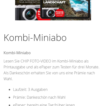
Zum
Anfang
Kombi-Miniabo
der
Bildergalerie
springen
Kombi-Miniabo
Lesen Sie CHIP FOTO-VIDEO im Kombi-Miniabo als
Printausgabe und als ePaper zum Testen für drei Monate.
Als Dankeschön erhalten Sie von uns eine Prämie nach
Wahl.
Laufzeit: 3 Ausgaben
Prämie: Dankeschön nach Wahl
ePaper: bereits eine Tag früher lesen