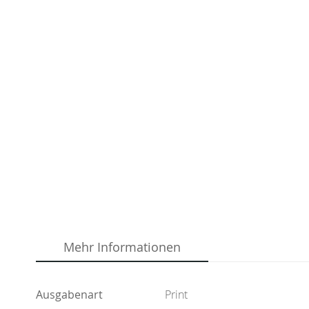
Zum
Anfang
der
Bildergalerie
springen
Mehr Informationen
Ausgabenart
Print