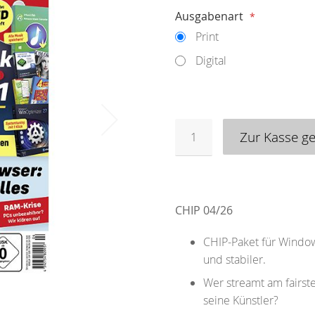
Auswählen
Ausgabenart
Print
Digital
Menge
Zur Kasse g
CHIP 04/26
CHIP-Paket für Window
und stabiler.
Wer streamt am fairste
seine Künstler?