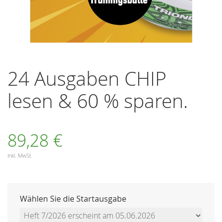
Zum
Anfang
24 Ausgaben CHIP
der
Bildergalerie
lesen & 60 % sparen.
springen
89,28 €
inkl. MwSt.
Wählen Sie die Startausgabe