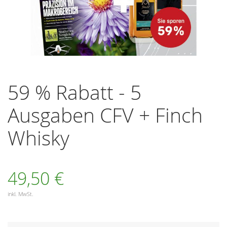
Zum
Anfang
59 % Rabatt - 5
der
Bildergalerie
Ausgaben CFV + Finch
springen
Whisky
49,50 €
inkl. MwSt.