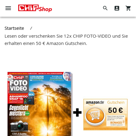
Navigation
Suche
Direkt
umschalten
zum
Hier
Wenn
Inhalt
den
Sie
Startseite
ganzen
in
Lesen oder verschenken Sie 12x CHIP FOTO-VIDEO und Sie
Shop
dieses
erhalten einen 50 € Amazon Gutschein.
durchsuchen
Feld
Zum
tippen,
Ende
werden
der
Vorschläge
Bildergalerie
in
springen
einer
Dropdown-
Liste
angezeigt