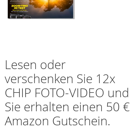
Zum
Anfang
Lesen oder
der
Bildergalerie
verschenken Sie 12x
springen
CHIP FOTO-VIDEO und
Sie erhalten einen 50 €
Amazon Gutschein.