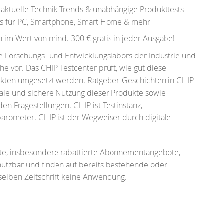
aktuelle Technik-Trends & unabhängige Produkttests
ps für PC, Smartphone, Smart Home & mehr
en im Wert von mind. 300 € gratis in jeder Ausgabe!
ie Forschungs- und Entwicklungslabors der Industrie und
che vor. Das CHIP Testcenter prüft, wie gut diese
ukten umgesetzt werden. Ratgeber-Geschichten in CHIP
male und sichere Nutzung dieser Produkte sowie
n Fragestellungen. CHIP ist Testinstanz,
arometer. CHIP ist der Wegweiser durch digitale
te, insbesondere rabattierte Abonnementangebote,
nutzbar und finden auf bereits bestehende oder
elben Zeitschrift keine Anwendung.