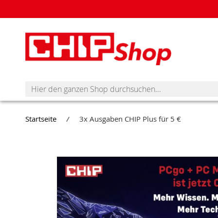
Hier
Wenn
den
Sie
ganzen
in
Shop
dieses
Startseite
3x Ausgaben CHIP Plus für 5 €
durchsuchen
Feld
Zum
tippen,
Ende
werden
der
Vorschläge
Bildergalerie
in
springen
einer
Dropdown-
Liste