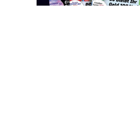
Zum
Anfang
der
Bildergalerie
springen