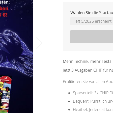
Wählen Sie die Starta
Mehr Technik, mehr Tests,
Jetzt 3 Ausgaben CHIP für
nu
Profitieren Sie von allen Abo
Sparvorteil: 3x CHIP f
Bequem: Pünktlich und 
Flexibel: Jederzeit kü