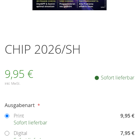
Zum
Anfang
CHIP 2026/SH
der
Bildergalerie
springen
9,95 €
Sofort lieferbar
inkl. MwSt.
Auswählen
Ausgabenart
Print
9,95 €
Sofort lieferbar
Digital
7,95 €