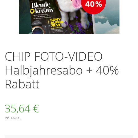
Zum
Anfang
CHIP FOTO-VIDEO
der
Bildergalerie
Halbjahresabo + 40%
springen
Rabatt
35,64 €
inkl. MwSt.