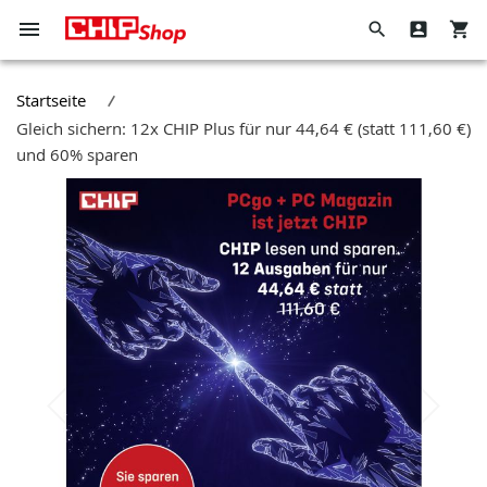
Navigation
Suche
Direkt
umschalten
zum
Hier
Wenn
Inhalt
den
Sie
Startseite
ganzen
in
Gleich sichern: 12x CHIP Plus für nur 44,64 € (statt 111,60 €)
Shop
dieses
und 60% sparen
durchsuchen
Feld
Zum
tippen,
Ende
werden
der
Vorschläge
Bildergalerie
in
springen
einer
Dropdown-
Liste
angezeigt