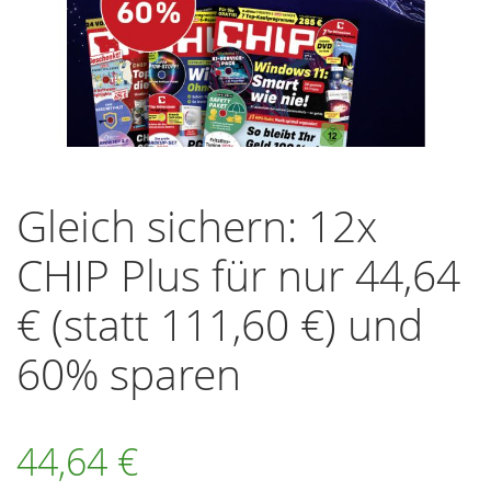
Zum
Anfang
Gleich sichern: 12x
der
Bildergalerie
CHIP Plus für nur 44,64
springen
€ (statt 111,60 €) und
60% sparen
44,64 €