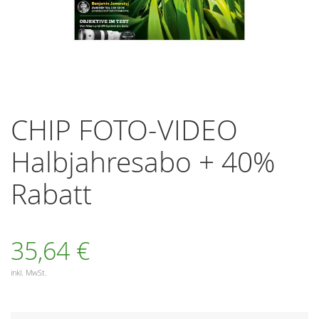
Zum
Anfang
CHIP FOTO-VIDEO
der
Bildergalerie
Halbjahresabo + 40%
springen
Rabatt
35,64 €
inkl. MwSt.